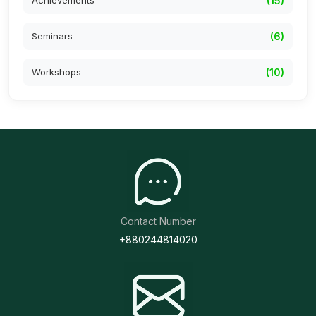
Achievements
(15)
Seminars
(6)
Workshops
(10)
Contact Number
+880244814020