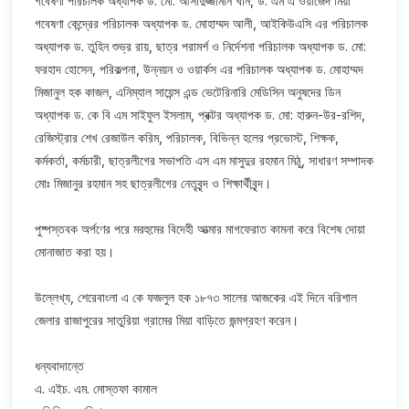
গবেষণা পরিচালক অধ্যাপক ড. মো: আসাদুজ্জামান খান, ড. এম এ ওয়াজেদ মিয়া
গবেষণা কেন্দ্রের পরিচালক অধ্যাপক ড. মোহাম্মদ আলী, আইকিউএসি এর পরিচালক
অধ্যাপক ড. তুহিন শুভ্র রায়, ছাত্র পরামর্শ ও নির্দেশনা পরিচালক অধ্যাপক ড. মো:
ফরহাদ হোসেন, পরিকল্পনা, উন্নয়ন ও ওয়ার্কস এর পরিচালক অধ্যাপক ড. মোহাম্মদ
মিজানুল হক কাজল, এনিম্যাল সায়েন্স এন্ড ভেটেরিনারি মেডিসিন অনুষদের ডিন
অধ্যাপক ড. কে বি এম সাইফুল ইসলাম, প্রক্টর অধ্যাপক ড. মো: হারুন-উর-রশিদ,
রেজিস্ট্রার শেখ রেজাউল করিম, পরিচালক, বিভিন্ন হলের প্রভোস্ট, শিক্ষক,
কর্মকর্তা, কর্মচারী, ছাত্রলীগের সভাপতি এস এম মাসুদুর রহমান মিঠু, সাধারণ সম্পাদক
মোঃ মিজানুর রহমান সহ ছাত্রলীগের নেতৃবৃন্দ ও শিক্ষার্থীবৃন্দ।
পুষ্পস্তবক অর্পণের পরে মরহুমের বিদেহী আত্মার মাগফেরাত কামনা করে বিশেষ দোয়া
মোনাজাত করা হয়।
উল্লেখ্য, শেরেবাংলা এ কে ফজলুল হক ১৮৭৩ সালের আজকের এই দিনে বরিশাল
জেলার রাজাপুরের সাতুরিয়া গ্রামের মিয়া বাড়িতে জন্মগ্রহণ করেন।
ধন্যবাদান্তে
এ. এইচ. এম. মোস্তফা কামাল