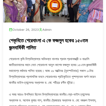
October 26, 2023
Admin
শেকৃবিতে শেরেবাংলা এ কে ফজলুল হকের ১৫০তম
জন্মবার্ষিকী পালিত
শেরেবাংলা কৃষি বিশ্ববিদ্যালয়ে অবিভক্ত বাংলার প্রথম প্রধানমন্ত্রী ও বাঙালি
জাতীয়তাবাদের মহান নেতা শেরেবাংলা আবুল কাশেম ফজলুল হকের ১৫০তম জন্মবার্ষিকী
যথাযোগ্য মর্যাদায় পালিত হয়েছে। আজ ২৬ অক্টোবর (বৃহস্পতিবার) সকাল ১০টায়
বিশ্ববিদ্যালয়ের প্রশাসনিক ভবনে শেরেবাংলার প্রতিকৃতিতে পুষ্পস্তবক অর্পণ করেন
মাননীয় ভাইস-চ্যান্সেলর অধ্যাপক ড. মো: শহীদুর রশীদ ভূঁইয়া।
এ সময় আরও উপস্থিত ছিলেন বিশ্ববিদ্যালয়ের মাননীয় প্রো-ভাইস চ্যান্সেলর
অধ্যাপক ড. অলোক কুমার পাল, মাননীয় ট্রেজারার অধ্যাপক ড. মো: নজরুল ইসলাম,