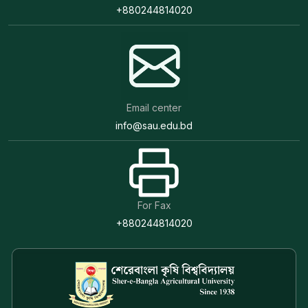
+880244814020
Email center
info@sau.edu.bd
For Fax
+880244814020