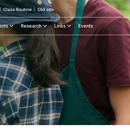
Class Routine
Old site
ents
Research
Links
Events