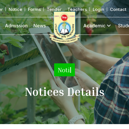
er
Notice
Forms
Tender
Teachers
Login
Contact
Admission
News
Academic
Stud
N
|
Notices Details