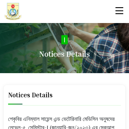
Not
|
Notices Details
Notices Details
শেকৃবির এনিম্যাল সায়েন্স এন্ড ভেটেরিনারি মেডিসিন অনুষদের
লেভেল-৫, সেমিস্টার-I (জানুয়ারি-জুন/২০২৩) এর মেকআপ